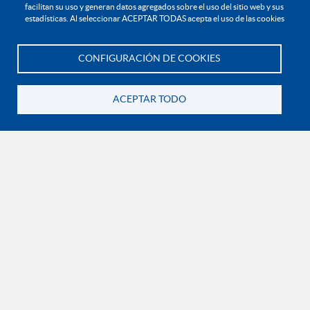
Política de protección de datos personales
facilitan su uso y generan datos agregados sobre el uso del sitio web y sus
estadísticas. Al seleccionar ACEPTAR TODAS acepta el uso de las cookies
EXPLORA

CONFIGURACIÓN DE COOKIES
Te asesoramos
¡CONÉCTATE CON LA INSTITUCIÓN!
ACEPTAR TODO
Volver
Contáctanos
En Bogotá:
+57 6015933004
Línea nacional gratuita:
01 8000 11 93 90
RECONOCIMIENTOS Y CERTIFICACIONES
-CER367540