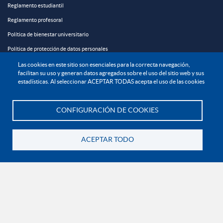
Reglamento estudiantil
Reglamento profesoral
Política de bienestar universitario
Política de protección de datos personales
Las cookies en este sitio son esenciales para la correcta navegación,
EXPLORA
facilitan su uso y generan datos agregados sobre el uso del sitio web y sus

estadísticas. Al seleccionar ACEPTAR TODAS acepta el uso de las cookies
¡CONÉCTATE CON LA INSTITUCIÓN!
CONFIGURACIÓN DE COOKIES
Te asesoramos
ACEPTAR TODO
Volver
Contáctanos
En Bogotá:
+57 6015933004
Línea nacional gratuita:
01 8000 11 93 90
RECONOCIMIENTOS Y CERTIFICACIONES