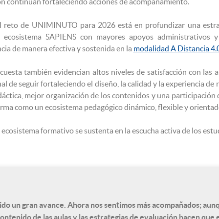
ción continúan fortaleciendo acciones de acompañamiento.
l reto de UNIMINUTO para 2026 está en profundizar una estra
 el ecosistema SAPIENS con mayores apoyos administrativos y 
ia de manera efectiva y sostenida en la
modalidad A Distancia 4.0
cuesta también evidencian altos niveles de satisfacción con las a
l de seguir fortaleciendo el diseño, la calidad y la experiencia de
áctica, mejor organización de los contenidos y una participación 
orma como un ecosistema pedagógico dinámico, flexible y orientad
 ecosistema formativo se sustenta en la escucha activa de los estu
nido un gran avance. Ahora nos sentimos más acompañados; aun
 contenido de las aulas y las estrategias de evaluación hacen que