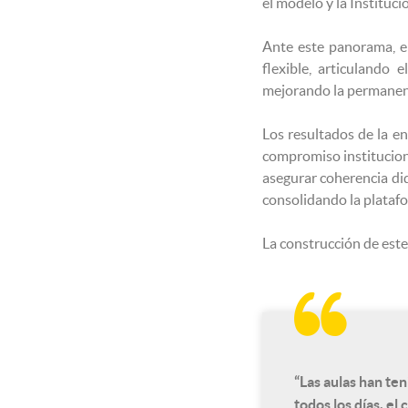
el modelo y la Institu
Ante este panorama, e
flexible, articulando
mejorando la permanenc
Los resultados de la en
compromiso instituciona
asegurar coherencia did
consolidando la plataf
La construcción de este

“Las aulas han te
todos los días, el