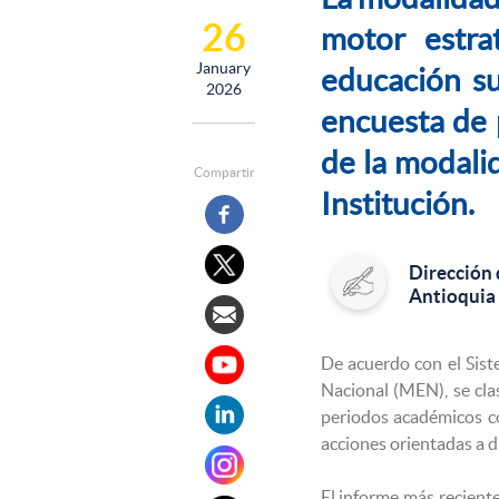
26
motor estra
January
educación su
2026
encuesta de 
de la modali
Compartir
Institución.
Dirección
Antioquia
De acuerdo con el Sist
Nacional (MEN), se cla
periodos académicos c
acciones orientadas a d
El informe más recient