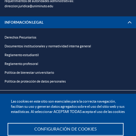
requerimientos de autoridades administrativas:
direccion.juridica@uniminuto.edu
INFORMACIÓN LEGAL
Derechos Pecuniarios
Documentos institucionales y normatividad interna general
Reglamento estudiantil
Reglamento profesoral
Política de bienestar universitario
Política de protección de datos personales
EXPLORA

Las cookies en este sitio son esenciales para la correcta navegación,
facilitan su uso y generan datos agregados sobre el uso del sitio web y sus
estadísticas. Al seleccionar ACEPTAR TODAS acepta el uso de las cookies
¡CONÉCTATE CON LA INSTITUCIÓN!
CONFIGURACIÓN DE COOKIES
Te asesoramos