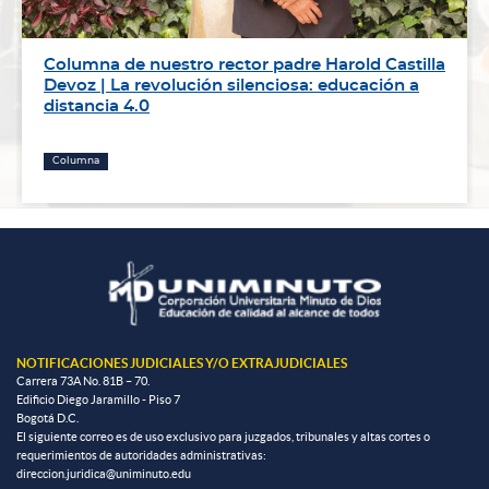
Columna de nuestro rector padre Harold Castilla
Devoz | La revolución silenciosa: educación a
distancia 4.0
Columna
NOTIFICACIONES JUDICIALES Y/O EXTRAJUDICIALES
Carrera 73A No. 81B – 70.
Edificio Diego Jaramillo - Piso 7
Bogotá D.C.
El siguiente correo es de uso exclusivo para juzgados, tribunales y altas cortes o
requerimientos de autoridades administrativas:
direccion.juridica@uniminuto.edu