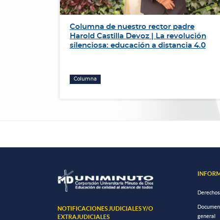
de
Columna de nuestro rector padre
r el
Harold Castilla Devoz | La revolución
ación de
silenciosa: educación a distancia 4.0
Columna
INFORM
Derechos
Documento
NOTIFICACIONES JUDICIALES Y/O
general
EXTRAJUDICIALES