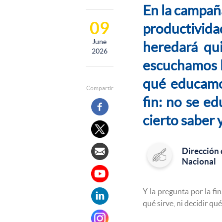
En la campañ
09
productivida
June
heredará qui
2026
escuchamos l
qué educamos
Compartir
fin: no se ed
cierto saber 
Dirección
Nacional
Y la pregunta por la fi
qué sirve, ni decidir q