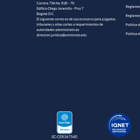
Carrera 73A No. 81B – 70.
Reglamen
Edificio Diego Jaramillo - Piso 7
Bogotá D.C.
Reglamen
El siguiente correo es de uso exclusivo para juzgados,
tribunales y altas cortes o requerimientos de
Política 
autoridades administrativas:
Política 
direccion.juridica@uniminuto.edu
SC-CER367540