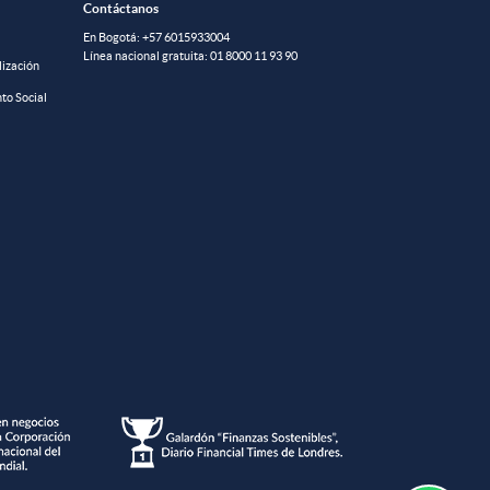
Contáctanos
En Bogotá:
+57 6015933004
Línea nacional gratuita:
01 8000 11 93 90
lización
to Social