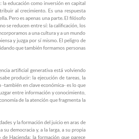
: la educación como inversión en capital
ribuir al crecimiento. Es una respuesta
la. Pero es apenas una parte. El filósofo
se reducen entre sí: la calificación, los
 incorporamos a una cultura y a un mundo
iensa y juzga por sí mismo. El peligro de
 olvidando que también formamos personas
ncia artificial generativa está volviendo
be producir: la ejecución de tareas, la
oso -también en clave económica- es lo que
 juzgar entre información y conocimiento,
economía de la atención que fragmenta la
des y la formación del juicio en aras de
 su democracia y, a la larga, a su propia
ro de Hacienda: la formación que parece