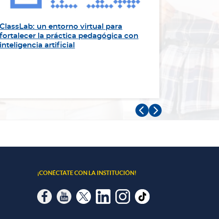
ClassLab: un entorno virtual para
“Sirviend
fortalecer la práctica pedagógica con
impulsa l
inteligencia artificial
Panameri


¡CONÉCTATE CON LA INSTITUCIÓN!