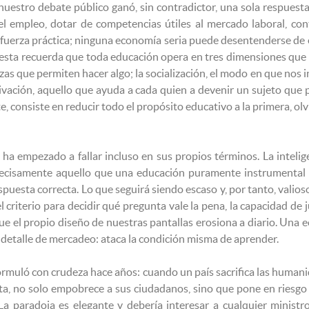
uestro debate público ganó, sin contradictor, una sola respuesta
 empleo, dotar de competencias útiles al mercado laboral, cont
 fuerza práctica; ninguna economía seria puede desentenderse de el
esta recuerda que toda educación opera en tres dimensiones que no 
as que permiten hacer algo; la socialización, el modo en que nos
ivación, aquello que ayuda a cada quien a devenir un sujeto que p
e, consiste en reducir todo el propósito educativo a la primera,
ha empezado a fallar incluso en sus propios términos. La intelige
cisamente aquello que una educación puramente instrumental sa
respuesta correcta. Lo que seguirá siendo escaso y, por tanto, vali
el criterio para decidir qué pregunta vale la pena, la capacidad de
ue el propio diseño de nuestras pantallas erosiona a diario. Una 
detalle de mercadeo: ataca la condición misma de aprender.
uló con crudeza hace años: cuando un país sacrifica las humanida
ta, no solo empobrece a sus ciudadanos, sino que pone en riesgo a
La paradoja es elegante y debería interesar a cualquier minist