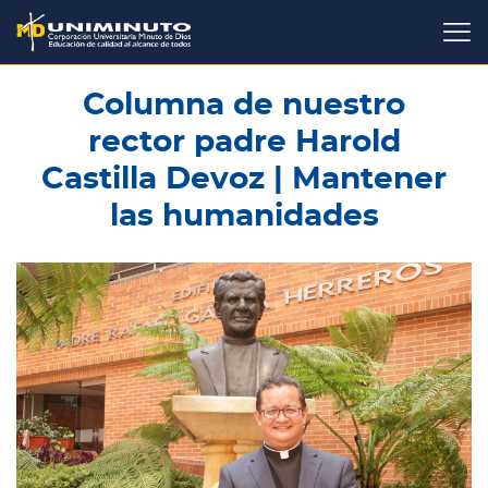
Pasar
al
contenido
principal
Columna de nuestro
rector padre Harold
Castilla Devoz | Mantener
las humanidades