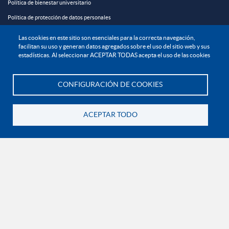
Política de bienestar universitario
Política de protección de datos personales
Las cookies en este sitio son esenciales para la correcta navegación,
EXPLORA

facilitan su uso y generan datos agregados sobre el uso del sitio web y sus
estadísticas. Al seleccionar ACEPTAR TODAS acepta el uso de las cookies
¡CONÉCTATE CON LA INSTITUCIÓN!
CONFIGURACIÓN DE COOKIES
Te asesoramos
ACEPTAR TODO
Contáctanos
Volver
En Bogotá:
+57 6015933004
Línea nacional gratuita:
01 8000 11 93 90
RECONOCIMIENTOS Y CERTIFICACIONES