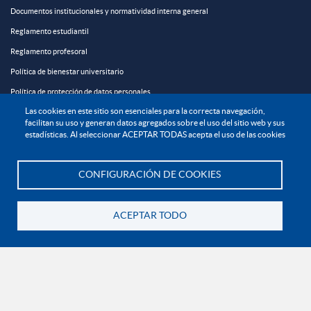
Documentos institucionales y normatividad interna general
Reglamento estudiantil
Reglamento profesoral
Política de bienestar universitario
Política de protección de datos personales
Las cookies en este sitio son esenciales para la correcta navegación,
facilitan su uso y generan datos agregados sobre el uso del sitio web y sus
EXPLORA

estadísticas. Al seleccionar ACEPTAR TODAS acepta el uso de las cookies
¡CONÉCTATE CON LA INSTITUCIÓN!
CONFIGURACIÓN DE COOKIES
Te asesoramos
ACEPTAR TODO
Volver
Contáctanos
En Bogotá:
+57 6015933004
Línea nacional gratuita:
01 8000 11 93 90
RECONOCIMIENTOS Y CERTIFICACIONES