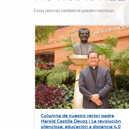
Estas noticias también le pueden interesar:
de
Columna de nuestro rector padre
r el
Harold Castilla Devoz | La revolución
ación de
silenciosa: educación a distancia 4.0