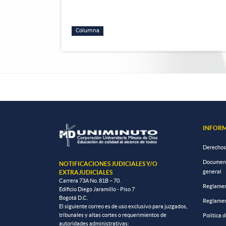
Columna
INFORM
Derechos
Documento
NOTIFICACIONES JUDICIALES Y/O
general
EXTRAJUDICIALES
Carrera 73A No. 81B – 70.
Reglamen
Edificio Diego Jaramillo - Piso 7
Bogotá D.C.
Reglamen
El siguiente correo es de uso exclusivo para juzgados,
tribunales y altas cortes o requerimientos de
Política 
autoridades administrativas: