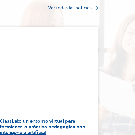
Ver todas las noticias

ClassLab: un entorno virtual para
“Sirviend
fortalecer la práctica pedagógica con
impulsa l
inteligencia artificial
Panameri