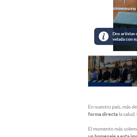
nizaron la
ica.
En nuestro país, más de
forma directa
la salud,
El momento más solemne 
un homenaje a esta im