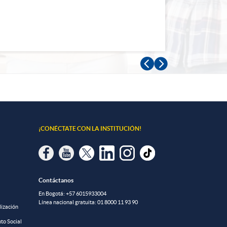


¡CONÉCTATE CON LA INSTITUCIÓN!
Contáctanos
En Bogotá:
+57 6015933004
Línea nacional gratuita:
01 8000 11 93 90
lización
to Social