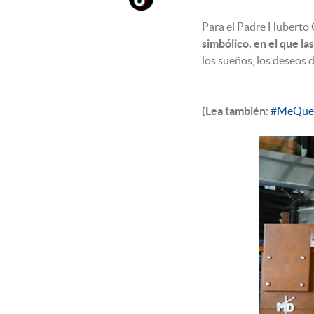
Para el Padre Huberto
simbólico, en el que l
los sueños, los deseos d
(Lea también:
#MeQuedoE
