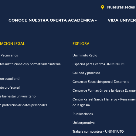
Nuestras sedes
CONOCE NUESTRA OFERTA ACADÉMICA
VIDA UNIVER
ACIÓN LEGAL
EXPLORA
 Pecuniarios
Uniminuto Radio
s institucionales y normatividad interna
Espacios para Eventos UNIMINUTO
Calidad y procesos
to estudiantil
Centro de Educación para el Desarrollo
to profesoral
Centro de Formación para la Nueva Evange
de bienestar universitario
Centro Rafael García Herreros – Pensamien
de protección de datos personales
de la Iglesia
Publicaciones
Unicorporativa
Trabaja con nosotros - UNIMINUTO