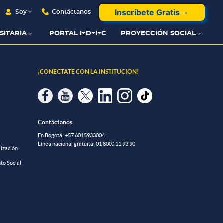
Inscríbete Gratis
Soy
Contáctanos
SITARIA
PORTAL I+D+I+C
PROYECCIÓN SOCIAL
¡CONÉCTATE CON LA INSTITUCIÓN!
Contáctanos
En Bogotá:
+57 6015933004
Línea nacional gratuita:
01 8000 11 93 90
lización
to Social