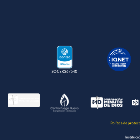
SC-CER367540
Política de protec
Instituci