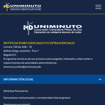
Pasar
al
contenido
principal
NOTIFICACIONES JUDICIALES Y/O EXTRAJUDICIALES
Carrera 73A No. 81B – 70.
Edificio Diego Jaramillo - Piso 7
Bogotá D.C.
El siguiente correo es de uso exclusivo para juzgados, tribunales y altas cortes o
requerimientos de autoridades administrativas:
direccion.juridica@uniminuto.edu
INFORMACIÓN LEGAL
Derechos Pecuniarios
Documentos institucionales y normatividad interna general
Reglamento estudiantil