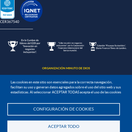
-CER367540
ORGANIZACIÓN MINUTO DE DIOS
Las cookies en este sitio son esenciales para la correcta navegación,
facilitan su uso y generan datos agregados sobre el uso del sitio web y sus
estadísticas. Al seleccionar ACEPTAR TODAS acepta el uso de las cookies
Política de protección de datos
CONFIGURACIÓN DE COOKIES
Te asesoramos
Política de seguridad de la información
Política de tratamiento de la información
ACEPTAR TODO
Todos los derechos Reservados. UNIMINUTO 2020©
Institución de Educación Superior sujeta a inspección y vigilancia por el Ministerio de Educación Nacional