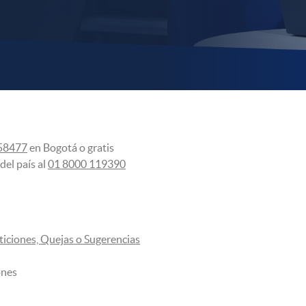
58477
en Bogotá o gratis
del país al
01 8000 119390
eticiones, Quejas o Sugerencias
ones