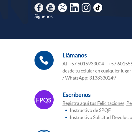
Síguenos
Llámanos
Al +
57 601
5933004
-
+57 60155
desde tu celular en cualquier lugar 
/ WhatsApp:
3138330249
Escríbenos
Registra aquí tus Felicitaciones, P
Instructivo de SPQF
Instructivo Solicitud Devoluci