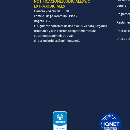
Documento
NOTIFICACIONES JUDICIALES Y/O
general
EXTRAJUDICIALES
Carrera 73A No. 81B – 70.
Reglamen
Edificio Diego Jaramillo - Piso 7
Bogotá D.C.
Reglamen
El siguiente correo es de uso exclusivo para juzgados,
tribunales y altas cortes o requerimientos de
Política 
autoridades administrativas:
Política 
direccion.juridica@uniminuto.edu