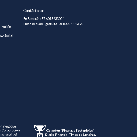
Contáctanos
En Bogotá:
+57 6015933004
Línea nacional gratuita:
01 8000 11 93 90
lización
to Social