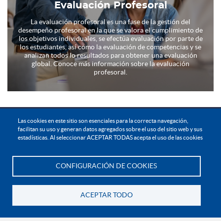
Evaluación Profesoral
La evaluación profesoral es una fase de la gestión del
desempeño profesoral en la que se valora el cumplimiento de
los objetivos individuales, se efectúa evaluación por parte de
los estudiantes, así como la evaluación de competencias y se
analizan todos lo resultados para obtener una evaluación
global. Conoce más información sobre la evaluación
profesoral.
Las cookies en este sitio son esenciales para la correcta navegación,
facilitan su uso y generan datos agregados sobre el uso del sitio web y sus
estadísticas. Al seleccionar ACEPTAR TODAS acepta el uso de las cookies
Campus Digital
Conoce toda la información de los Medios Educativos Digitales
CONFIGURACIÓN DE COOKIES
Te asesoramos
Conócelo
ACEPTAR TODO
Volver