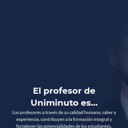
¡Y
a
d
is
p
o
n
ib
le
! C
atálogo
e D
esarrollo Profesoral
El profesor de
d
Uniminuto es...
2025-2
Descubre las experiencias formativas y de desarrollo
integral que UNIMINUTO tiene para ti.