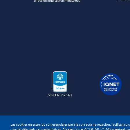
direccion.juridica@uniminuto.edu
SC-CER367540
Las cookies en este sitio son esenciales para la correcta navegación, facilitan s
uso del sitio web y sus estadísticas. Al seleccionar ACEPTAR TODAS acepta el uso