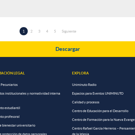
Página
1
Page
2
Page
3
Page
4
Page
5
Siguiente
Siguiente
actual
página
Descargar
ACIÓN LEGAL
EXPLORA
 Pecuniarios
Uniminuto Radio
s institucionales y normatividad interna
Espacios para Eventos UNIMINUTO
Calidad y procesos
to estudiantil
Centro de Educación para el Desarrollo
to profesoral
Centro de Formación para la Nueva Evange
de bienestar universitario
Centro Rafael García Herreros – Pensamien
de protección de datos personales
de la Iglesia