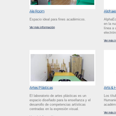
Ale Room
Alphaed
Espacio ideal para fines académicos.
AlphaEd
en la n
Ver más información
línea a 
electrón
Ver más i
Artes Plásticas
Arts &
El laboratorio de artes plásticas es un
Los títu
espacio diseñado para la enseñanza y el
Humanid
desarrollo de competencias artísticas
académi
centradas en la expresión visual.
Ver más i