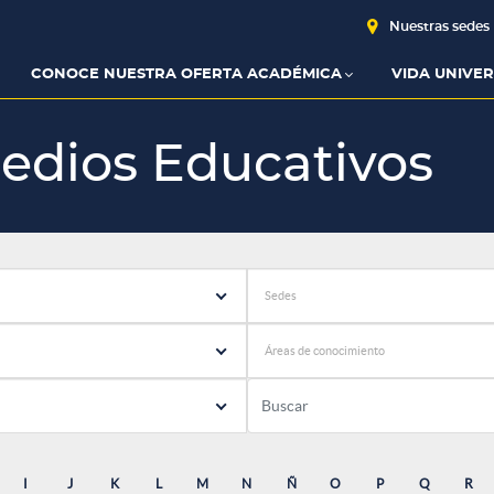
Nuestras sedes
CONOCE NUESTRA OFERTA ACADÉMICA
VIDA UNIVER
edios Educativos
Sedes
Áreas de conocimiento
I
J
K
L
M
N
Ñ
O
P
Q
R