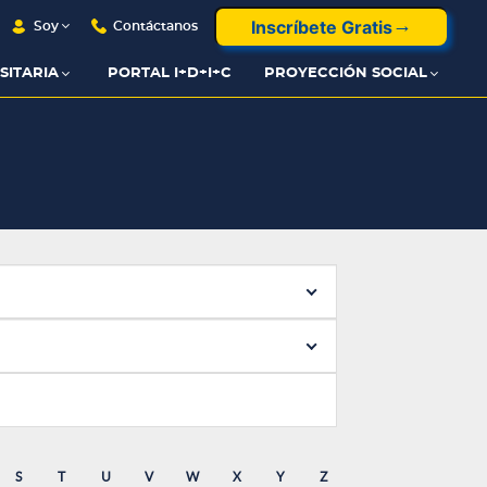
Inscríbete Gratis
Soy
Contáctanos
SITARIA
PORTAL I+D+I+C
PROYECCIÓN SOCIAL
S
T
U
V
W
X
Y
Z