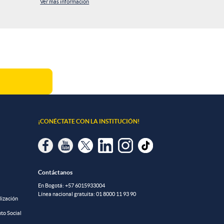
Ver más información
¡CONÉCTATE CON LA INSTITUCIÓN!
Contáctanos
En Bogotá:
+57 6015933004
Línea nacional gratuita:
01 8000 11 93 90
lización
to Social