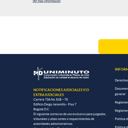
Ver más información
Paginación
INFORM
Derechos
Documento
NOTIFICACIONES JUDICIALES Y/O
general
EXTRAJUDICIALES
Carrera 73A No. 81B – 70.
Reglamen
Edificio Diego Jaramillo - Piso 7
Bogotá D.C.
Reglamen
El siguiente correo es de uso exclusivo para juzgados,
tribunales y altas cortes o requerimientos de
Política 
autoridades administrativas:
Política 