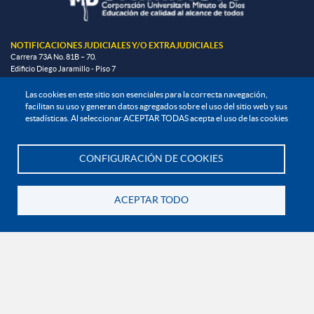
NOTIFICACIONES JUDICIALES Y/O EXTRAJUDICIALES
Carrera 73A No. 81B – 70.
Edificio Diego Jaramillo - Piso 7
Bogotá D.C.
El siguiente correo es de uso exclusivo para juzgados, tribunales y altas cortes o
Las cookies en este sitio son esenciales para la correcta navegación,
requerimientos de autoridades administrativas:
facilitan su uso y generan datos agregados sobre el uso del sitio web y sus
direccion.juridica@uniminuto.edu
estadísticas. Al seleccionar ACEPTAR TODAS acepta el uso de las cookies
INFORMACIÓN LEGAL
CONFIGURACIÓN DE COOKIES
Te asesoramos
Derechos Pecuniarios
ACEPTAR TODO
Documentos institucionales y normatividad interna general
Reglamento estudiantil
Reglamento profesoral
Política de bienestar universitario
Política de protección de datos personales