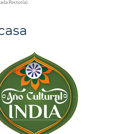
cada Rectoría).
casa​