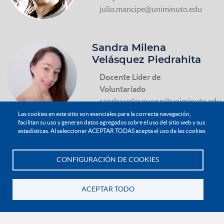
julio.mancipe@uniminuto.edu
Sandra Milena
Velásquez Piedrahita
Docente Líder de
Voluntariado
sandra.velasquez.p@uniminuto.edu
Las cookies en este sitio son esenciales para la correcta navegación,
facilitan su uso y generan datos agregados sobre el uso del sitio web y sus
estadísticas. Al seleccionar ACEPTAR TODAS acepta el uso de las cookies
CONFIGURACIÓN DE COOKIES
Chinchiná
Te asesoramos
ACEPTAR TODO
Volver