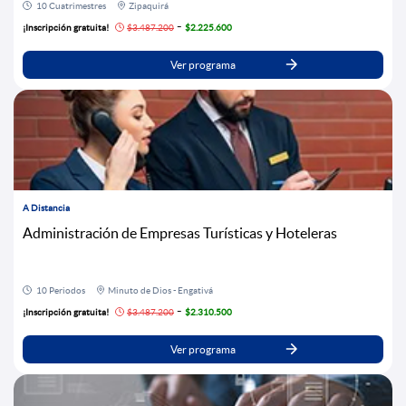
10 Cuatrimestres
Zipaquirá
-
¡Inscripción gratuita!
$3.487.200
$2.225.600
Ver programa
A Distancia
Administración de Empresas Turísticas y Hoteleras
10 Periodos
Minuto de Dios - Engativá
-
¡Inscripción gratuita!
$3.487.200
$2.310.500
Ver programa