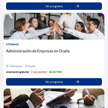
Ver programa
A Distancia
Administración de Empresas en Ocaña
9 Semestres
Ocaña
-
¡Inscripción gratuita!
$2.420.900
$1.317.900
Ver programa