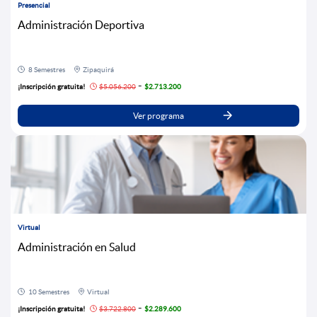
Presencial
Administración Deportiva
8 Semestres
Zipaquirá
-
¡Inscripción gratuita!
$5.056.200
$2.713.200
Ver programa
Virtual
Administración en Salud
10 Semestres
Virtual
-
¡Inscripción gratuita!
$3.722.800
$2.289.600