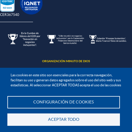
-CER367540
ORGANIZACIÓN MINUTO DE DIOS
Las cookies en este sitio son esenciales para la correcta navegación,
facilitan su uso y generan datos agregados sobre el uso del sitio web y sus
estadísticas. Al seleccionar ACEPTAR TODAS acepta el uso de las cookies
Política de protección de datos
CONFIGURACIÓN DE COOKIES
Te asesoramos
Política de seguridad de la información
Política de tratamiento de la información
ACEPTAR TODO
Todos los derechos Reservados. UNIMINUTO 2020©
Volver
Institución de Educación Superior sujeta a inspección y vigilancia por el Ministerio de Educación Nacional
Personería jurídica: Resolución 10345 del 1 de agosto de 1990 MEN
CORPORACIÓN UNIVERSITARIA MINUTO DE DIOS