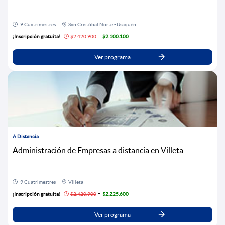
9 Cuatrimestres
San Cristóbal Norte - Usaquén
-
¡Inscripción gratuita!
$2.420.900
$2.100.100
Ver programa
A Distancia
Administración de Empresas a distancia en Villeta
9 Cuatrimestres
Villeta
-
¡Inscripción gratuita!
$2.420.900
$2.225.600
Ver programa