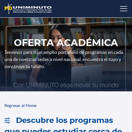
Pasar
al
contenido
principal
OFERTA ACADÉMICA
Tenemos para ti un amplio portafolio de programas en cada
una de nuestras sedes a nivel nacional, encuentra el tuyo y
construye tu futuro.
Regresar al Home
Descubre los programas
que puedes estudiar cerca de