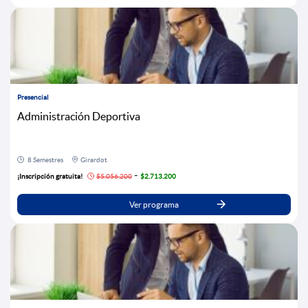
Presencial
Administración Deportiva
8 Semestres
Girardot
-
¡Inscripción gratuita!
$5.056.200
$2.713.200
Ver programa