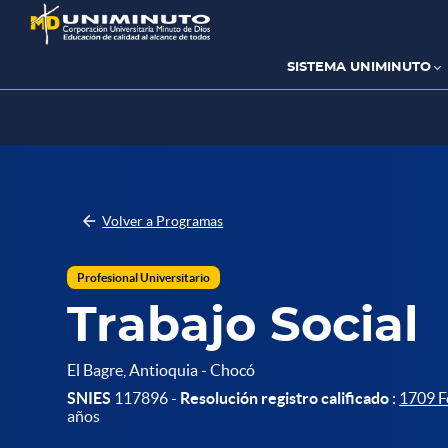
Pasar
al
contenido
principal
SISTEMA UNIMINUTO
Volver a Programas
Profesional Universitario
Trabajo Social
El Bagre, Antioquia - Chocó
SNIES
117896 -
Resolución registro calificado
:
1709 F
años