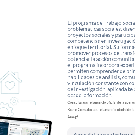
El programa de Trabajo Soci
problemáticas sociales, dise
proyectos sociales y particip
competencias en investigació
enfoque territorial. Su forma
promover procesos de transfo
potenciar la acción comunita
el programa incorpora experi
permiten comprender de prime
habilidades de análisis, com
vinculación constante con co
de investigación-aplicada te
desde la formación.
Consulta aquí el anuncio oficial de la apert
Bagre
Consulta aquí el anuncio oficial de l
Amagá