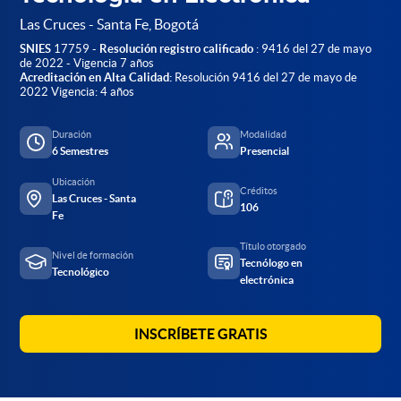
Las Cruces - Santa Fe, Bogotá
SNIES
17759 -
Resolución registro calificado
: 9416 del 27 de mayo
de 2022 - Vigencia 7 años
Acreditación en Alta Calidad:
Resolución 9416 del 27 de mayo de
2022 Vigencia: 4 años
Duración
Modalidad
6 Semestres
Presencial
Ubicación
Créditos
Las Cruces - Santa
106
Fe
Título otorgado
Nivel de formación
Tecnólogo en
Tecnológico
electrónica
INSCRÍBETE GRATIS