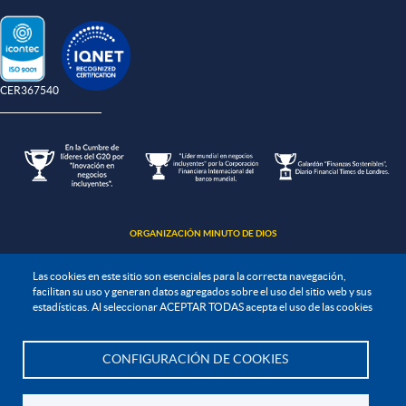
-CER367540
ORGANIZACIÓN MINUTO DE DIOS
Las cookies en este sitio son esenciales para la correcta navegación,
facilitan su uso y generan datos agregados sobre el uso del sitio web y sus
estadísticas. Al seleccionar ACEPTAR TODAS acepta el uso de las cookies
Política de protección de datos
CONFIGURACIÓN DE COOKIES
Te asesoramos
Política de seguridad de la información
Política de tratamiento de la información