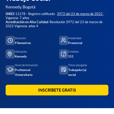
Kennedy, Bogotá
SNIES
11278 - Registro calificado :
3972 del 23 de marzo de 2022
-
Vigencia: 7 años
Acreditación en Alta Calidad:
Resolución 3972 del 23 de marzo de
2022 Vigencia: años 4
Duración
Modalidad
9 Semestres
Presencial
Ubicación
Créditos
Kennedy
151
Nivel de formación
Título otorgado
Profesional
Trabajador(a)
Universitario
social
INSCRÍBETE GRATIS