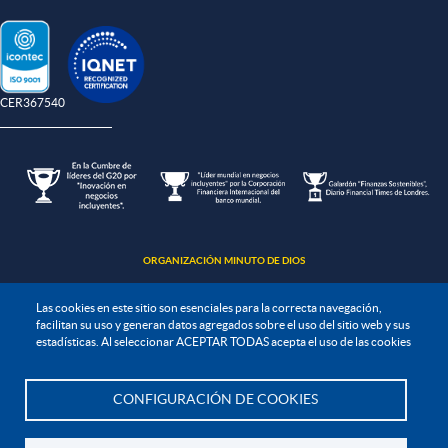
-CER367540
ORGANIZACIÓN MINUTO DE DIOS
Las cookies en este sitio son esenciales para la correcta navegación,
facilitan su uso y generan datos agregados sobre el uso del sitio web y sus
estadísticas. Al seleccionar ACEPTAR TODAS acepta el uso de las cookies
Política de protección de datos
CONFIGURACIÓN DE COOKIES
Te asesoramos
Política de seguridad de la información
Política de tratamiento de la información