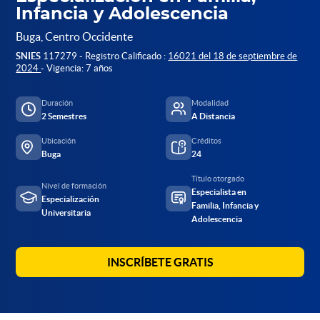
Infancia y Adolescencia
Buga, Centro Occidente
SNIES
117279 - Registro Calificado :
16021 del 18 de septiembre de
2024
- Vigencia: 7 años
Duración
Modalidad
2 Semestres
A Distancia
Ubicación
Créditos
Buga
24
Título otorgado
Nivel de formación
Especialista en
Especialización
Familia, Infancia y
Universitaria
Adolescencia
INSCRÍBETE GRATIS