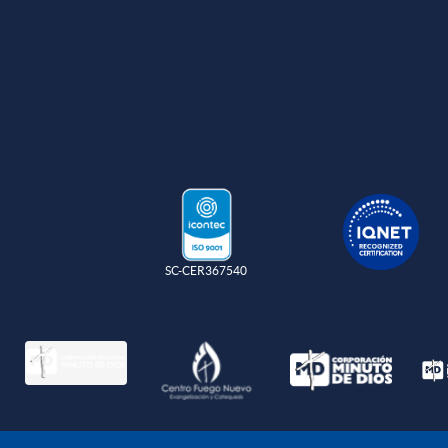
SC-CER367540
Política de protec