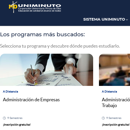
Pasar
al
contenido
principal
SISTEMA UNIMINUTO
Los programas más buscados:
Selecciona tu programa y descubre dónde puedes estudiarlo.
A Distancia
A Distancia
Administración de Empresas
Administració
Trabajo
9 Semestres
9 Semestres
¡Inscripción gratuita!
¡Inscripción gratuita!