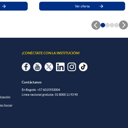
Ver oferta


¡CONÉCTATE CON LA INSTITUCIÓN!
Contáctanos
En Bogotá:
+57 6015933004
Línea nacional gratuita:
01 8000 11 93 90
lización
to Social