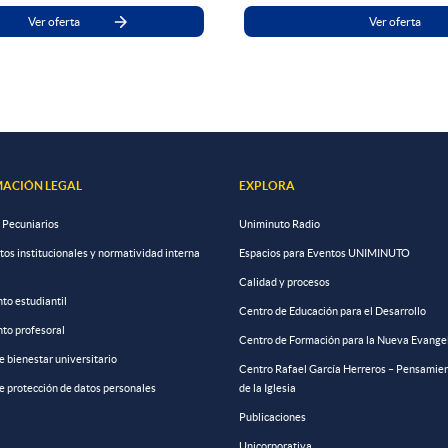
Ver oferta
Ver oferta
ACIÓN LEGAL
EXPLORA
 Pecuniarios
Uniminuto Radio
s institucionales y normatividad interna
Espacios para Eventos UNIMINUTO
Calidad y procesos
to estudiantil
Centro de Educación para el Desarrollo
to profesoral
Centro de Formación para la Nueva Evange
de bienestar universitario
Centro Rafael García Herreros – Pensamien
de protección de datos personales
de la Iglesia
Publicaciones
Unicorporativa