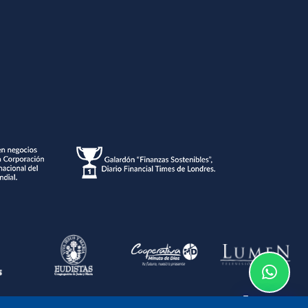
Te asesoramos
o de la información