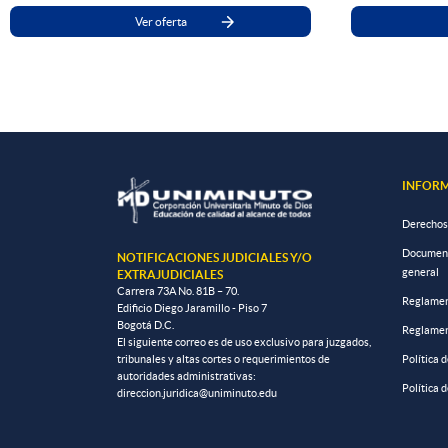
Ver oferta
INFORM
Derechos
Documento
NOTIFICACIONES JUDICIALES Y/O
general
EXTRAJUDICIALES
Carrera 73A No. 81B – 70.
Reglamen
Edificio Diego Jaramillo - Piso 7
Bogotá D.C.
Reglamen
El siguiente correo es de uso exclusivo para juzgados,
tribunales y altas cortes o requerimientos de
Política 
autoridades administrativas:
Política 
direccion.juridica@uniminuto.edu