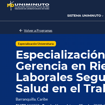
Pasar
al
contenido
principal
SISTEMA UNIMINUTO
Volver a Programas
Especialización Universitaria
Especializació
Gerencia en Ri
Laborales Segu
Salud en el Tra
Barranquilla, Caribe