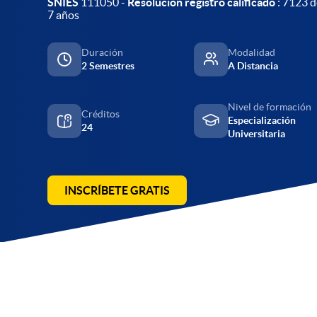
SNIES
111050 -
Resolución registro calificado
: 7123 d
7 años
Duración
Modalidad
2 Semestres
A Distancia
Nivel de formación
Créditos
Especialización
24
Universitaria
INSCRÍBETE GRATIS