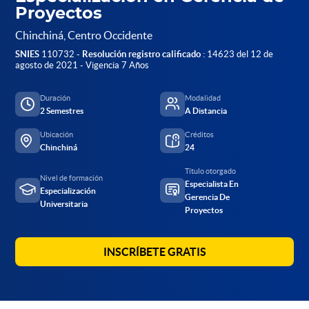
Proyectos
Chinchiná, Centro Occidente
SNIES
110732 -
Resolución registro calificado
: 14623 del 12 de
agosto de 2021 - Vigencia 7 Años
Duración
Modalidad
2 Semestres
A Distancia
Ubicación
Créditos
Chinchiná
24
Título otorgado
Nivel de formación
Especialista En
Especialización
Gerencia De
Universitaria
Proyectos
INSCRÍBETE GRATIS