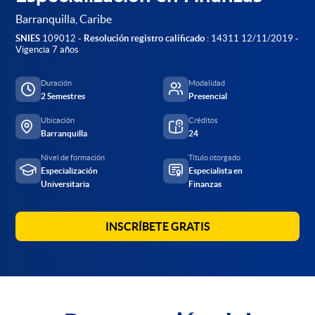
Barranquilla, Caribe
SNIES
109012 -
Resolución registro calificado
: 14311 12/11/2019 -
Vigencia 7 años
Duración
Modalidad
2 Semestres
Presencial
Ubicación
Créditos
Barranquilla
24
Nivel de formación
Título otorgado
Especialización
Especialista en
Universitaria
Finanzas
INSCRÍBETE GRATIS