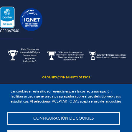
-CER367540
ORGANIZACIÓN MINUTO DE DIOS
Las cookies en este sitio son esenciales para la correcta navegación,
facilitan su uso y generan datos agregados sobre el uso del sitio web y sus
estadísticas. Al seleccionar ACEPTAR TODAS acepta el uso de las cookies
Política de protección de datos
CONFIGURACIÓN DE COOKIES
Te asesoramos
Política de seguridad de la información
Política de tratamiento de la información