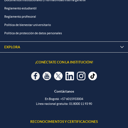
Documentos institucionales y normatividad interna general
Reglamento estudiantil
Reglamento profesoral
Política de bienestar universitario
Política de protección de datos personales
EXPLORA

¡CONÉCTATE CON LA INSTITUCIÓN!
Contáctanos
En Bogotá:
+57 6015933004
Línea nacional gratuita:
01 8000 11 93 90
RECONOCIMIENTOS Y CERTIFICACIONES