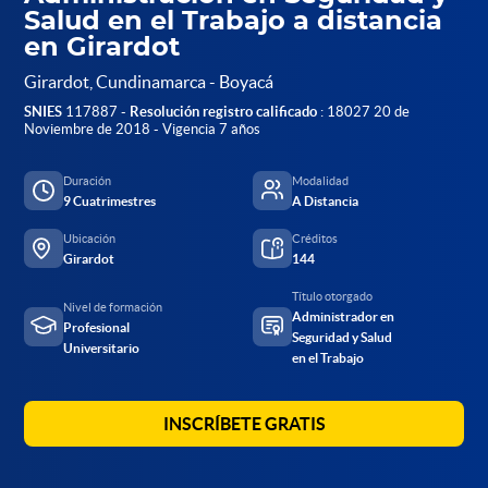
Salud en el Trabajo a distancia
en Girardot
Girardot, Cundinamarca - Boyacá
SNIES
117887 -
Resolución registro calificado
: 18027 20 de
Noviembre de 2018 - Vigencia 7 años
Duración
Modalidad
9 Cuatrimestres
A Distancia
Ubicación
Créditos
Girardot
144
Título otorgado
Nivel de formación
Administrador en
Profesional
Seguridad y Salud
Universitario
en el Trabajo
INSCRÍBETE GRATIS