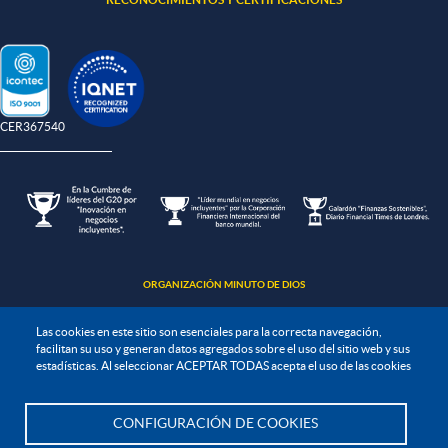
-CER367540
ORGANIZACIÓN MINUTO DE DIOS
Las cookies en este sitio son esenciales para la correcta navegación,
facilitan su uso y generan datos agregados sobre el uso del sitio web y sus
estadísticas. Al seleccionar ACEPTAR TODAS acepta el uso de las cookies
Política de protección de datos
CONFIGURACIÓN DE COOKIES
Te asesoramos
Política de seguridad de la información