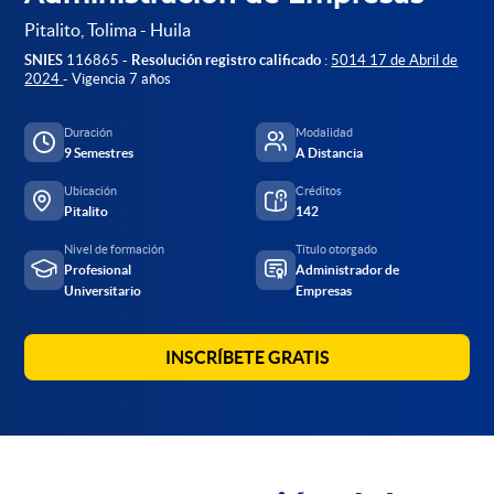
Pitalito, Tolima - Huila
SNIES
116865 -
Resolución registro calificado
:
5014 17 de Abril de
2024
- Vigencia 7 años
Duración
Modalidad
9 Semestres
A Distancia
Ubicación
Créditos
Pitalito
142
Nivel de formación
Título otorgado
Profesional
Administrador de
Universitario
Empresas
INSCRÍBETE GRATIS