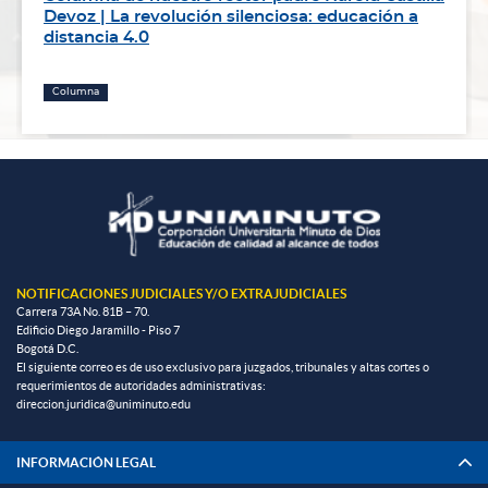
Devoz | La revolución silenciosa: educación a
distancia 4.0
Columna
NOTIFICACIONES JUDICIALES Y/O EXTRAJUDICIALES
Carrera 73A No. 81B – 70.
Edificio Diego Jaramillo - Piso 7
Bogotá D.C.
El siguiente correo es de uso exclusivo para juzgados, tribunales y altas cortes o
requerimientos de autoridades administrativas:
direccion.juridica@uniminuto.edu
INFORMACIÓN LEGAL