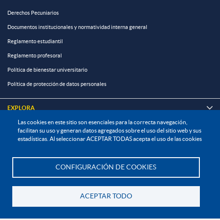
Derechos Pecuniarios
Documentos institucionales y normatividad interna general
Reglamento estudiantil
Reglamento profesoral
Política de bienestar universitario
Política de protección de datos personales
EXPLORA

Las cookies en este sitio son esenciales para la correcta navegación,
facilitan su uso y generan datos agregados sobre el uso del sitio web y sus
¡CONÉCTATE CON LA INSTITUCIÓN!
estadísticas. Al seleccionar ACEPTAR TODAS acepta el uso de las cookies
CONFIGURACIÓN DE COOKIES
Te asesoramos
Contáctanos
ACEPTAR TODO
En Bogotá:
+57 6015933004
Volver
Línea nacional gratuita:
01 8000 11 93 90