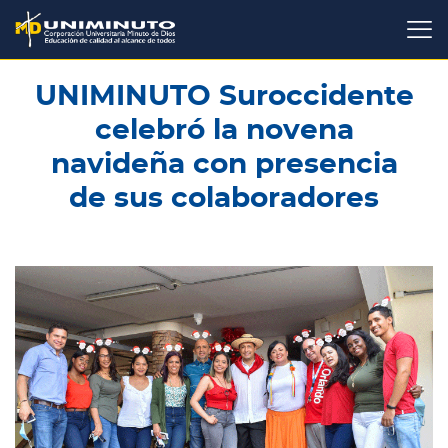
Pasar
al
contenido
principal
UNIMINUTO Suroccidente
celebró la novena
navideña con presencia
de sus colaboradores