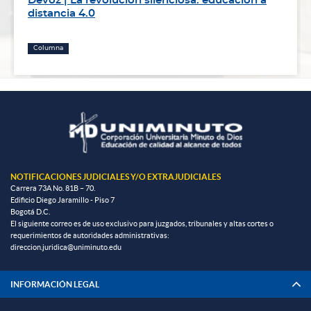
Devoz | La revolución silenciosa: educación a
distancia 4.0
Columna
NOTIFICACIONES JUDICIALES Y/O EXTRAJUDICIALES
Carrera 73A No. 81B – 70.
Edificio Diego Jaramillo - Piso 7
Bogotá D.C.
El siguiente correo es de uso exclusivo para juzgados, tribunales y altas cortes o
requerimientos de autoridades administrativas:
direccion.juridica@uniminuto.edu
INFORMACIÓN LEGAL