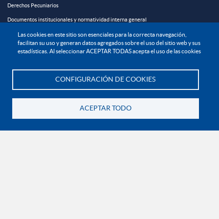
Derechos Pecuniarios
Documentos institucionales y normatividad interna general
Reglamento estudiantil
Las cookies en este sitio son esenciales para la correcta navegación,
facilitan su uso y generan datos agregados sobre el uso del sitio web y sus
Reglamento profesoral
estadísticas. Al seleccionar ACEPTAR TODAS acepta el uso de las cookies
Política de bienestar universitario
Política de protección de datos personales
CONFIGURACIÓN DE COOKIES
Te asesoramos
EXPLORA

ACEPTAR TODO
Volver
¡CONÉCTATE CON LA INSTITUCIÓN!
Contáctanos
En Bogotá:
+57 6015933004
Línea nacional gratuita:
01 8000 11 93 90