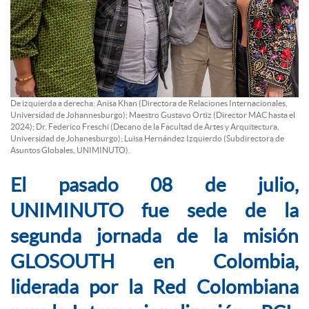
De izquierda a derecha: Anisa Khan (Directora de Relaciones Internacionales,
Universidad de Johannesburgo); Maestro Gustavo Ortiz (Director MAC hasta el
2024); Dr. Federico Freschi (Decano de la Facultad de Artes y Arquitectura,
Universidad de Johanesburgo); Luisa Hernández Izquierdo (Subdirectora de
Asuntos Globales, UNIMINUTO).
El pasado 08 de julio,
UNIMINUTO fue sede de la
segunda jornada de la misión
GLOSOUTH en Colombia,
liderada por la Red Colombiana