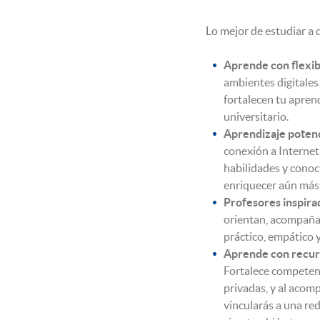
Lo mejor de estudiar 
Aprende con flexibi
ambientes digitales
fortalecen tu aprend
universitario.
Aprendizaje potenci
conexión a Internet
habilidades y conoci
enriquecer aún más 
Profesores inspirad
orientan, acompañan
práctico, empático y
Aprende con recurso
Fortalece competenc
privadas, y al acom
vincularás a una re