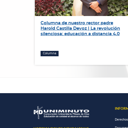
de
Columna de nuestro rector padre
r el
Harold Castilla Devoz | La revolución
ación de
silenciosa: educación a distancia 4.0
Columna
INFORM
Derechos
Documento