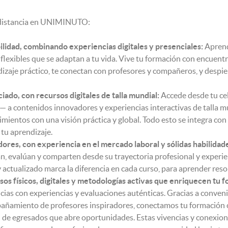
a distancia en UNIMINUTO:
lidad, combinando experiencias digitales y presenciales:
Aprend
 flexibles que se adaptan a tu vida. Vive tu formación con encuent
izaje práctico, te conectan con profesores y compañeros, y despier
ado, con recursos digitales de talla mundial:
Accede desde tu ce
— a contenidos innovadores y experiencias interactivas de talla mu
mientos con una visión práctica y global. Todo esto se integra con 
tu aprendizaje.
ores, con experiencia en el mercado laboral y sólidas habilidad
, evalúan y comparten desde su trayectoria profesional y experie
 actualizado marca la diferencia en cada curso, para aprender reso
s físicos, digitales y metodologías activas que enriquecen tu f
ias con experiencias y evaluaciones auténticas. Gracias a conveni
pañamiento de profesores inspiradores, conectamos tu formación 
d de egresados que abre oportunidades. Estas vivencias y conexion