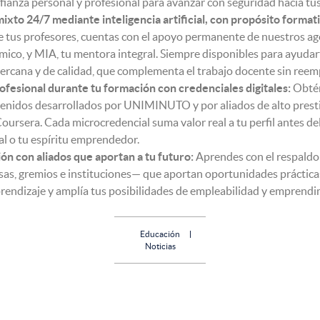
fianza personal y profesional para avanzar con seguridad hacia tu
to 24/7 mediante inteligencia artificial, con propósito format
us profesores, cuentas con el apoyo permanente de nuestros agen
mico, y MIA, tu mentora integral. Siempre disponibles para ayudar
 cercana y de calidad, que complementa el trabajo docente sin reem
rofesional durante tu formación con credenciales digitales:
Obtén
enidos desarrollados por UNIMINUTO y por aliados de alto prestig
ursera. Cada microcredencial suma valor real a tu perfil antes de
al o tu espíritu emprendedor.
n con aliados que aportan a tu futuro:
Aprendes con el respaldo 
s, gremios e instituciones— que aportan oportunidades prácticas 
prendizaje y amplía tus posibilidades de empleabilidad y emprendim
Educación
Noticias