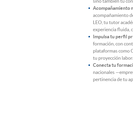
sino también tu con
Acompañamiento mix
acompañamiento de t
LEO, tu tutor acadé
experiencia fluida,
Impulsa tu perfil p
formación, con cont
plataformas como Co
tu proyección labor
Conecta tu formació
nacionales —empresa
pertinencia de tu a