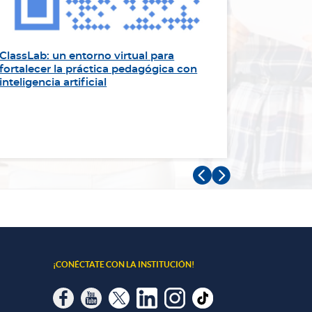
ClassLab: un entorno virtual para
“Sirviend
fortalecer la práctica pedagógica con
impulsa l
inteligencia artificial
Panameri


¡CONÉCTATE CON LA INSTITUCIÓN!