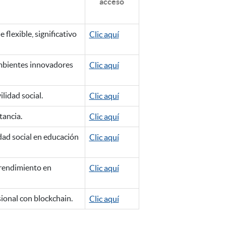
acceso
flexible, significativo
Clic aquí
ambientes innovadores
Clic aquí
lidad social.
Clic aquí
tancia.
Clic aquí
dad social en educación
Clic aquí
prendimiento en
Clic aquí
sional con blockchain.
Clic aquí