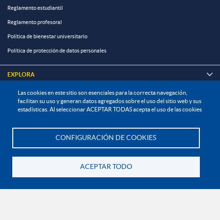
Reglamento estudiantil
Reglamento profesoral
Política de bienestar universitario
Política de protección de datos personales
EXPLORA

Las cookies en este sitio son esenciales para la correcta navegación,
¡CONÉCTATE CON LA INSTITUCIÓN!
facilitan su uso y generan datos agregados sobre el uso del sitio web y sus
estadísticas. Al seleccionar ACEPTAR TODAS acepta el uso de las cookies
CONFIGURACIÓN DE COOKIES
Te asesoramos
Contáctanos
En Bogotá:
+57 6015933004
ACEPTAR TODO
Línea nacional gratuita:
01 8000 11 93 90
Volver
RECONOCIMIENTOS Y CERTIFICACIONES