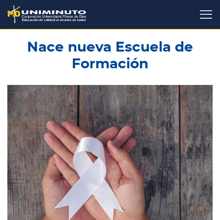
Pasar
al
contenido
principal
Nace nueva Escuela de
Formación