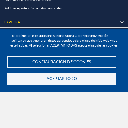
Política de bienestar universitario
Política de protección de datos personales
EXPLORA

Las cookies en este sitio son esenciales para la correcta navegación,
¡CONÉCTATE CON LA INSTITUCIÓN!
facilitan su uso y generan datos agregados sobre el uso del sitio web y sus
estadísticas. Al seleccionar ACEPTAR TODAS acepta el uso de las cookies
CONFIGURACIÓN DE COOKIES
Te asesoramos
Contáctanos
En Bogotá:
+57 6015933004
ACEPTAR TODO
Línea nacional gratuita:
01 8000 11 93 90
Volver
RECONOCIMIENTOS Y CERTIFICACIONES