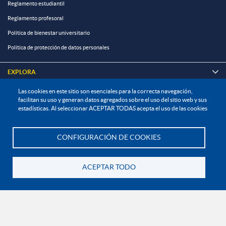
Reglamento estudiantil
Reglamento profesoral
Política de bienestar universitario
Política de protección de datos personales
EXPLORA

Las cookies en este sitio son esenciales para la correcta navegación,
¡CONÉCTATE CON LA INSTITUCIÓN!
facilitan su uso y generan datos agregados sobre el uso del sitio web y sus
estadísticas. Al seleccionar ACEPTAR TODAS acepta el uso de las cookies
CONFIGURACIÓN DE COOKIES
Te asesoramos
Contáctanos
En Bogotá:
+57 6015933004
ACEPTAR TODO
Línea nacional gratuita:
01 8000 11 93 90
Volver
RECONOCIMIENTOS Y CERTIFICACIONES