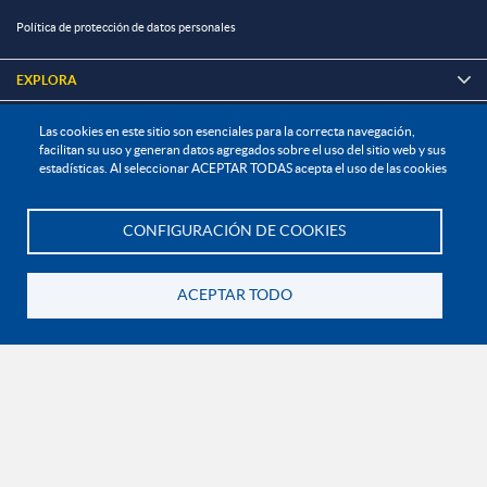
Política de protección de datos personales
EXPLORA

Las cookies en este sitio son esenciales para la correcta navegación,
¡CONÉCTATE CON LA INSTITUCIÓN!
facilitan su uso y generan datos agregados sobre el uso del sitio web y sus
estadísticas. Al seleccionar ACEPTAR TODAS acepta el uso de las cookies
CONFIGURACIÓN DE COOKIES
Te asesoramos
Contáctanos
En Bogotá:
+57 6015933004
ACEPTAR TODO
Línea nacional gratuita:
01 8000 11 93 90
Volver
RECONOCIMIENTOS Y CERTIFICACIONES