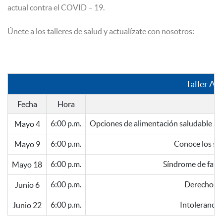
actual contra el COVID – 19.
Únete a los talleres de salud y actualízate con nosotros:
Taller Ab
Fecha
Hora
6:00 p.m.
Opciones de alimentación saludable par
Mayo 4
6:00 p.m.
Conoce los ser
Mayo 9
6:00 p.m.
Síndrome de fatig
Mayo 18
6:00 p.m.
Derechos s
Junio 6
6:00 p.m.
Intolerancia
Junio 22