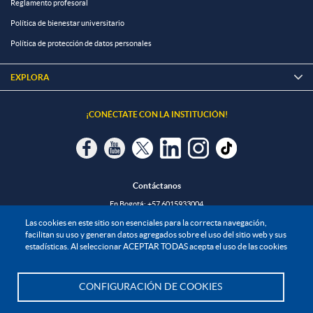
Reglamento profesoral
Política de bienestar universitario
Política de protección de datos personales
EXPLORA

¡CONÉCTATE CON LA INSTITUCIÓN!
Contáctanos
En Bogotá:
+57 6015933004
Línea nacional gratuita:
01 8000 11 93 90
Las cookies en este sitio son esenciales para la correcta navegación,
facilitan su uso y generan datos agregados sobre el uso del sitio web y sus
estadísticas. Al seleccionar ACEPTAR TODAS acepta el uso de las cookies
RECONOCIMIENTOS Y CERTIFICACIONES
CONFIGURACIÓN DE COOKIES
Te asesoramos