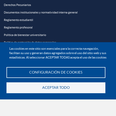
Derechos Pecuniarios
Documentos institucionales y normatividad interna general
Reglamento estudiantil
Reglamento profesoral
Política de bienestar universitario
Política de protección de datos personales
Las cookies en este sitio son esenciales para la correcta navegación,
facilitan su uso y generan datos agregados sobre el uso del sitio web y sus
EXPLORA

estadísticas. Al seleccionar ACEPTAR TODAS acepta el uso de las cookies
¡CONÉCTATE CON LA INSTITUCIÓN!
CONFIGURACIÓN DE COOKIES
Te asesoramos
ACEPTAR TODO
Volver
Contáctanos
En Bogotá:
+57 6015933004
Línea nacional gratuita:
01 8000 11 93 90