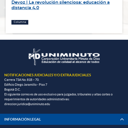
Devoz | La revolución silenciosa: educación a
distancia 4.0
Columna
NOTIFICACIONES JUDICIALES Y/O EXTRAJUDICIALES
Carrera 73A No. 81B – 70.
Edificio Diego Jaramillo - Piso 7
Bogotá D.C.
El siguiente correo es de uso exclusivo para juzgados, tribunales y altas cortes o
requerimientos de autoridades administrativas:
direccion.juridica@uniminuto.edu
INFORMACIÓN LEGAL