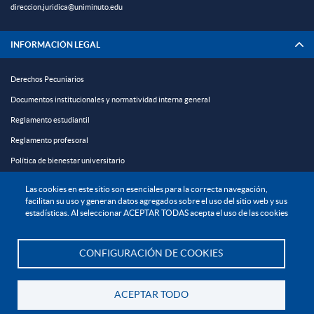
direccion.juridica@uniminuto.edu
INFORMACIÓN LEGAL
Derechos Pecuniarios
Documentos institucionales y normatividad interna general
Reglamento estudiantil
Reglamento profesoral
Política de bienestar universitario
Política de protección de datos personales
Las cookies en este sitio son esenciales para la correcta navegación,
facilitan su uso y generan datos agregados sobre el uso del sitio web y sus
estadísticas. Al seleccionar ACEPTAR TODAS acepta el uso de las cookies
EXPLORA

¡CONÉCTATE CON LA INSTITUCIÓN!
CONFIGURACIÓN DE COOKIES
Te asesoramos
ACEPTAR TODO
Volver