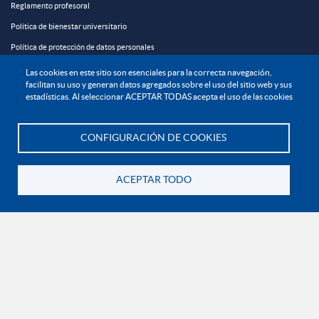
Reglamento profesoral
Política de bienestar universitario
Política de protección de datos personales
Las cookies en este sitio son esenciales para la correcta navegación,
EXPLORA

facilitan su uso y generan datos agregados sobre el uso del sitio web y sus
estadísticas. Al seleccionar ACEPTAR TODAS acepta el uso de las cookies
¡CONÉCTATE CON LA INSTITUCIÓN!
CONFIGURACIÓN DE COOKIES
Te asesoramos
ACEPTAR TODO
Volver
Contáctanos
En Bogotá:
+57 6015933004
Línea nacional gratuita:
01 8000 11 93 90
RECONOCIMIENTOS Y CERTIFICACIONES