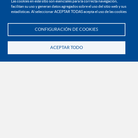
Las cookies en este sitio son esenciales para la correcta navegación,
facilitan su uso y generan datos agregados sobre el uso del sitio web y sus
Reglamento profesoral
estadísticas. Al seleccionar ACEPTAR TODAS acepta el uso de las cookies
Política de bienestar universitario
Política de protección de datos personales
CONFIGURACIÓN DE COOKIES
Te asesoramos
EXPLORA

ACEPTAR TODO
Volver
¡CONÉCTATE CON LA INSTITUCIÓN!
Contáctanos
En Bogotá:
+57 6015933004
Línea nacional gratuita:
01 8000 11 93 90
RECONOCIMIENTOS Y CERTIFICACIONES