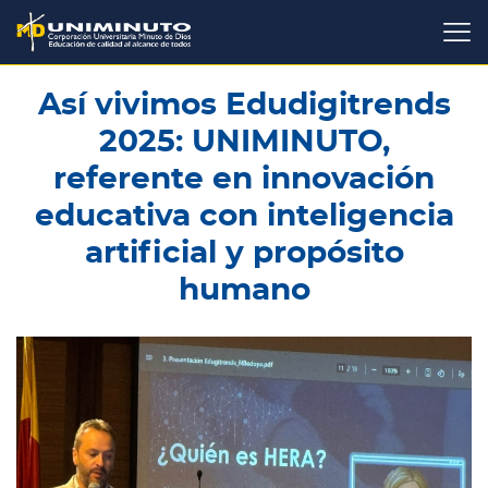
Pasar
al
contenido
principal
Así vivimos Edudigitrends
2025: UNIMINUTO,
referente en innovación
educativa con inteligencia
artificial y propósito
humano