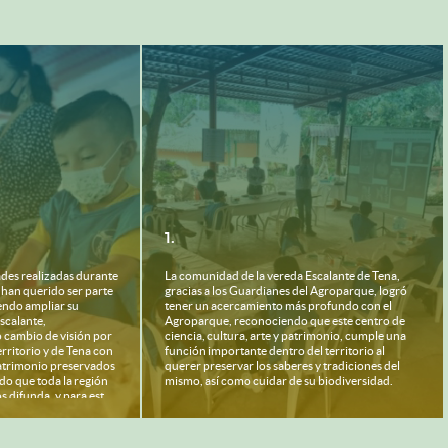
1.
dades realizadas durante
La comunidad de la vereda Escalante de Tena,
 han querido ser parte
gracias a los Guardianes del Agroparque, logró
endo ampliar su
tener un acercamiento más profundo con el
scalante,
Agroparque, reconociendo que este centro de
cambio de visión por
ciencia, cultura, arte y patrimonio, cumple una
erritorio y de Tena con
función importante dentro del territorio al
 patrimonio preservados
querer preservar los saberes y tradiciones del
do que toda la región
mismo, así como cuidar de su biodiversidad.
s difunda, y para esto
rtirse en guías y
trimonio de Tena.