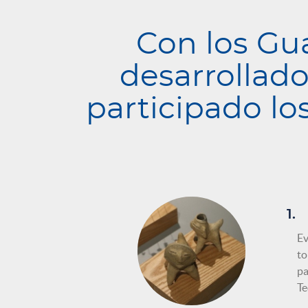
Con los Gu
desarrollado
participado lo
1.
Ev
to
pa
T