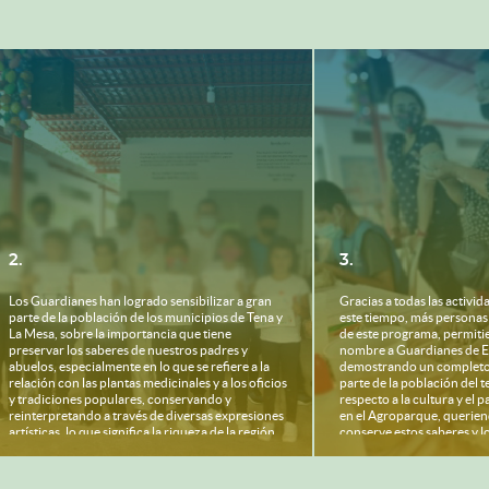
2.
3.
Los Guardianes han logrado sensibilizar a gran
Gracias a todas las activi
parte de la población de los municipios de Tena y
este tiempo, más personas
La Mesa, sobre la importancia que tiene
de este programa, permiti
preservar los saberes de nuestros padres y
nombre a Guardianes de E
abuelos, especialmente en lo que se refiere a la
demostrando un completo 
relación con las plantas medicinales y a los oficios
parte de la población del t
y tradiciones populares, conservando y
respecto a la cultura y el
reinterpretando a través de diversas expresiones
en el Agroparque, querien
artísticas, lo que significa la riqueza de la región y
conserve estos saberes y lo
del país.
desean formarse para conve
vigías de la cultura y el pa