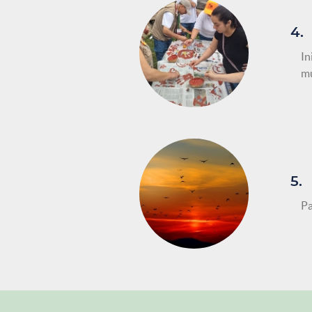
4.
In
mu
5.
Pa