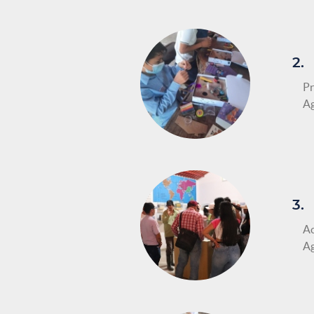
2.
Pr
A
3.
Ac
A