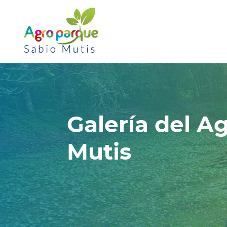
Pasar
al
contenido
principal
Galería del A
Mutis