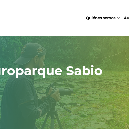
Quiénes somos
Au
groparque Sabio