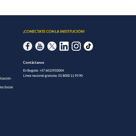
¡CONÉCTATE CON LA INSTITUCIÓN!
Contáctanos
En Bogotá:
+57 6015933004
Línea nacional gratuita:
01 8000 11 93 90
lización
to Social