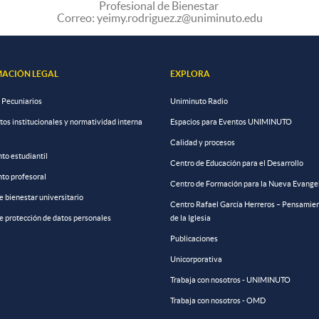
Profesional de Bienestar
Correo: yeimy.rodriguez.z@uniminuto.edu
ACIÓN LEGAL
EXPLORA
 Pecuniarios
Uniminuto Radio
s institucionales y normatividad interna
Espacios para Eventos UNIMINUTO
Calidad y procesos
to estudiantil
Centro de Educación para el Desarrollo
to profesoral
Centro de Formación para la Nueva Evange
de bienestar universitario
Centro Rafael García Herreros – Pensamien
de protección de datos personales
de la Iglesia
Publicaciones
Unicorporativa
Trabaja con nosotros - UNIMINUTO
Trabaja con nosotros - OMD