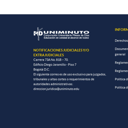
INFORM
Derechos
Documento
NOTIFICACIONES JUDICIALES Y/O
general
EXTRAJUDICIALES
Carrera 73A No. 81B – 70.
Reglamen
Edificio Diego Jaramillo - Piso 7
Bogotá D.C.
Reglamen
El siguiente correo es de uso exclusivo para juzgados,
tribunales y altas cortes o requerimientos de
Política 
autoridades administrativas:
Política 
direccion.juridica@uniminuto.edu