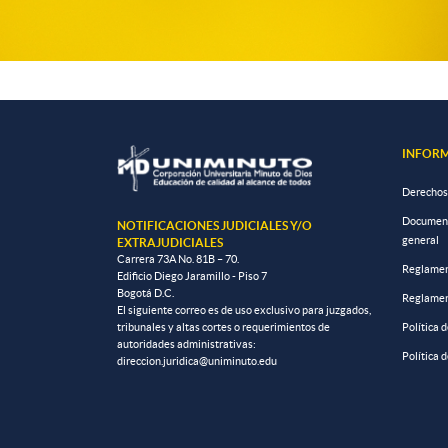
INFORM
Derechos
Documento
NOTIFICACIONES JUDICIALES Y/O
general
EXTRAJUDICIALES
Carrera 73A No. 81B – 70.
Reglamen
Edificio Diego Jaramillo - Piso 7
Bogotá D.C.
Reglamen
El siguiente correo es de uso exclusivo para juzgados,
tribunales y altas cortes o requerimientos de
Política 
autoridades administrativas:
Política 
direccion.juridica@uniminuto.edu