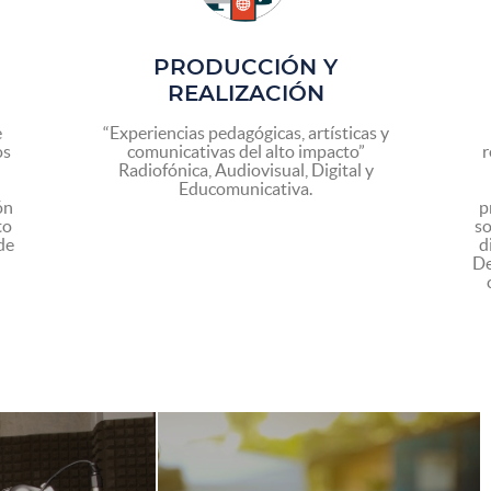
PRODUCCIÓN Y
REALIZACIÓN
e
“Experiencias pedagógicas, artísticas y
os
comunicativas del alto impacto”
r
Radiofónica, Audiovisual, Digital y
Educomunicativa.
ón
p
to
so
de
d
De