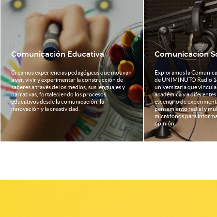
Comunicación Educativa
Comunicación S
Creamos experiencias pedagógicas que motivan
Exploramos la Comunicac
a ver, vivir y experimentar la construcción de
de UNIMINUTO Radio 1
saberes a través de los medios, sus lenguajes y
universitaria que vincul
narrativas, fortaleciendo los procesos
académica y a diferentes 
educativos desde la comunicación, la
escenario de experiment
innovación y la creatividad.
pensamiento radial y mul
micrófonos para informar
opinión.