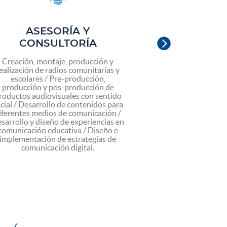
ASESORÍA Y
FORMA

CONSULTORÍA
CAPAC
Creación, montaje, producción y
Cursos, taller
ealización de radios comunitarias y
seminarios de inic
escolares / Pre-producción,
y profundizac
producción y pos-producción de
comunicación pa
roductos audiovisuales con sentido
Laboratorios de c
cial / Desarrollo de contenidos para
mediática e inno
iferentes medios de comunicación /
Talleres Modus O
sarrollo y diseño de experiencias en
comunicación
comunicación educativa / Diseño e
implementación de estrategias de
comunicación digital.