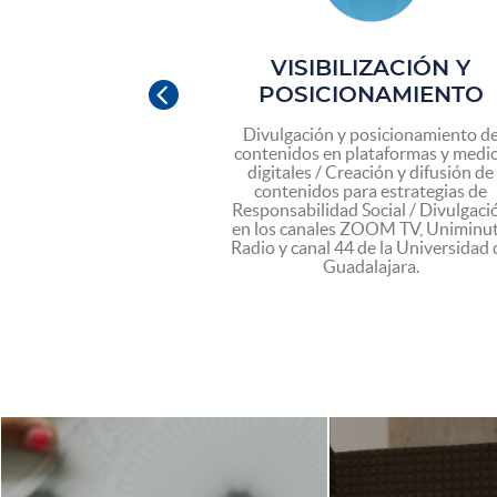
CIÓN Y
VISIBILIZACIÓN Y

TACIÓN
POSICIONAMIENTO
s, diplomados y
Divulgación y posicionamiento d
ción, actualización
contenidos en plataformas y medi
ón en medios y
digitales / Creación y difusión de
a el desarrollo /
contenidos para estrategias de
eación, producción
Responsabilidad Social / Divulgaci
ación pedagógica /
en los canales ZOOM TV, Uniminu
erandi: arte, edu-
Radio y canal 44 de la Universidad 
y tecnología.
Guadalajara.