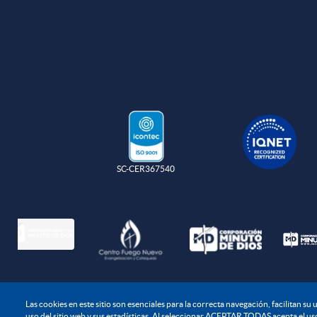
SC-CER367540
Política de protec
Las cookies en este sitio son esenciales para la correcta navegación, facilitan s
uso del sitio web y sus estadísticas. Al seleccionar ACEPTAR TODAS acepta el uso