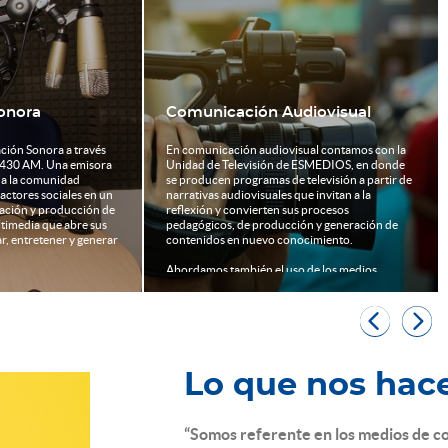
onora
Comunicación Audiovisual
ión Sonora a través
En comunicación audiovisual contamos con la
430 AM. Una emisora
Unidad de Televisión de ESMEDIOS, en donde
a a la comunidad
se producen programas de televisión a partir de
actores sociales en un
narrativas audiovisuales que invitan a la
ación y producción de
reflexión y convierten sus procesos
timedia que abre sus
pedagógicos, de producción y generación de
, entretener y generar
contenidos en nuevo conocimiento.
Abordamos también el uso de los medios
visuales de una forma innovadora explorando la
fotografía, el cine y otras formas de expresión


artística que nos ayuden a comprender y
transformar la realidad.
Lo que nos hace
“Somos referente en los medios de 