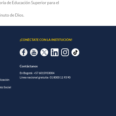
oría de Educación Superior para el
nuto de Dios.
¡CONÉCTATE CON LA INSTITUCIÓN!
Contáctanos
En Bogotá:
+57 6015933004
Línea nacional gratuita:
01 8000 11 93 90
lización
to Social