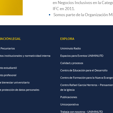
en Negocios Inclusivos en la Categ
IFC en 2011.
Somos parte de la Organización Mi
ACIÓN LEGAL
EXPLORA
 Pecuniarios
Uniminuto Radio
s institucionales y normatividad interna
Espacios para Eventos UNIMINUTO
Calidad y procesos
to estudiantil
Centro de Educación para el Desarrollo
to profesoral
Centro de Formación para la Nueva Evange
de bienestar universitario
Centro Rafael García Herreros – Pensamien
de protección de datos personales
de la Iglesia
Publicaciones
Unicorporativa
Trabaja con nosotros - UNIMINUTO