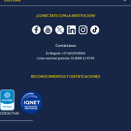
EXPLORA

¡CONÉCTATE CON LA INSTITUCIÓN!
Contáctanos
En Bogotá:
+57 6015933004
Línea nacional gratuita:
01 8000 11 93 90
RECONOCIMIENTOS Y CERTIFICACIONES
-CER367540