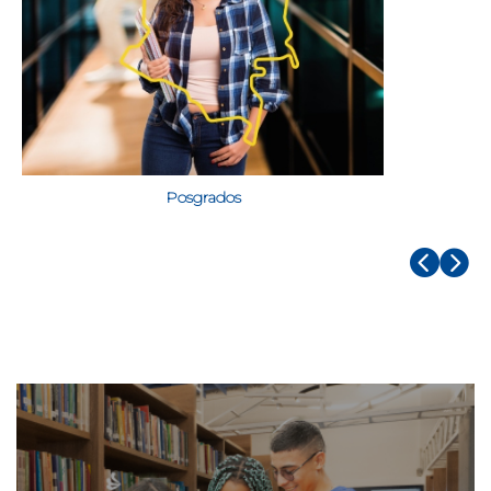
Posgrados

