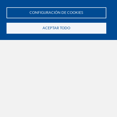
CONFIGURACIÓN DE COOKIES
Te asesoramos
ACEPTAR TODO
NOTIFICACIONES JUDICIALES Y/O EXTRAJUDICIALES
Carrera 73A No. 81B – 70.
Edificio Diego Jaramillo - Piso 7
Bogotá D.C.
El siguiente correo es de uso exclusivo para juzgados, tribunales y altas cortes o
requerimientos de autoridades administrativas:
direccion.juridica@uniminuto.edu
INFORMACIÓN LEGAL