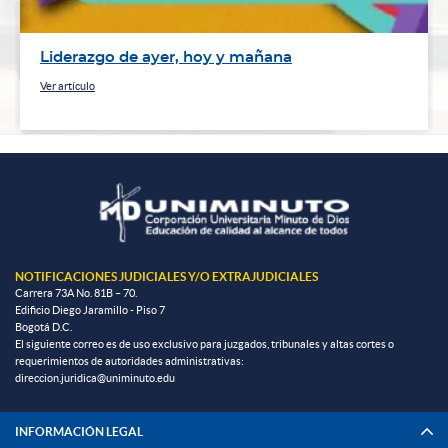
Liderazgo de ayer, hoy y mañana
Ver artículo
NOTIFICACIONES JUDICIALES Y/O EXTRAJUDICIALES
Carrera 73A No. 81B – 70.
Edificio Diego Jaramillo - Piso 7
Bogotá D.C.
El siguiente correo es de uso exclusivo para juzgados, tribunales y altas cortes o
requerimientos de autoridades administrativas:
direccion.juridica@uniminuto.edu
INFORMACIÓN LEGAL