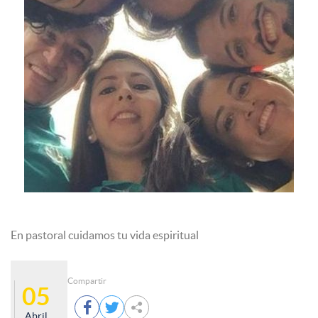
En pastoral cuidamos tu vida espiritual
Compartir
05



Abril