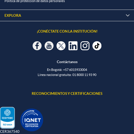
Política de protección de datos personales
EXPLORA

¡CONÉCTATE CON LA INSTITUCIÓN!
Contáctanos
En Bogotá:
+57 6015933004
Línea nacional gratuita:
01 8000 11 93 90
RECONOCIMIENTOS Y CERTIFICACIONES
-CER367540