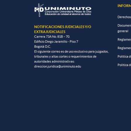
INFORM
Derechos
Documento
NOTIFICACIONES JUDICIALES Y/O
general
EXTRAJUDICIALES
Carrera 73A No. 81B – 70.
Reglamen
Edificio Diego Jaramillo - Piso 7
Bogotá D.C.
Reglamen
El siguiente correo es de uso exclusivo para juzgados,
tribunales y altas cortes o requerimientos de
Política 
autoridades administrativas:
Política 
direccion.juridica@uniminuto.edu