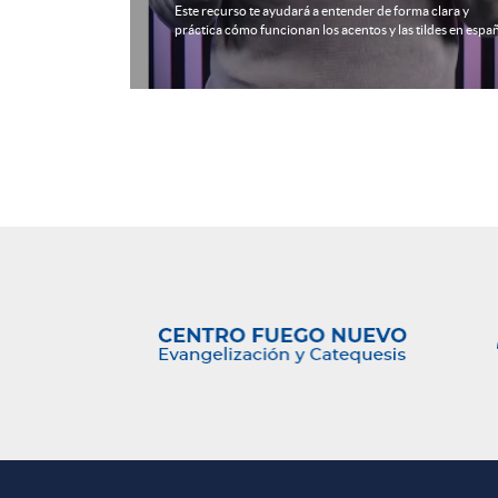
ma clara y
momento de encuentro con Dios y con nuestra comuni
 tildes en español.
universitaria.