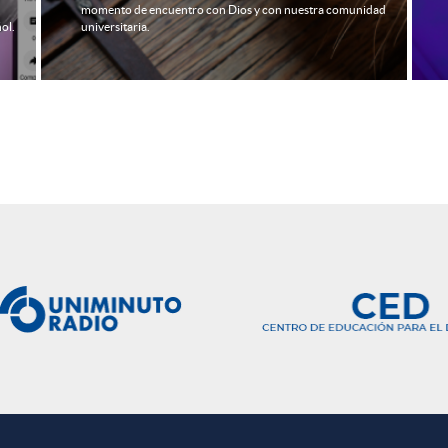
dad
tus intenciones en un espacio creado especialmente para
ello.