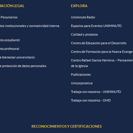
ACIÓN LEGAL
EXPLORA
 Pecuniarios
Uniminuto Radio
s institucionales y normatividad interna
Espacios para Eventos UNIMINUTO
Calidad y procesos
to estudiantil
Centro de Educación para el Desarrollo
to profesoral
Centro de Formación para la Nueva Evange
de bienestar universitario
Centro Rafael García Herreros – Pensamien
de protección de datos personales
de la Iglesia
Publicaciones
Unicorporativa
Trabaja con nosotros - UNIMINUTO
Trabaja con nosotros - OMD
RECONOCIMIENTOS Y CERTIFICACIONES