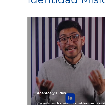
Identidad Misi
Vive la Eucaristía: Un encuentro de fe 
comunidad
en una palabra?
Te invitamos a ser parte de nuestra Eucaristía dominical,