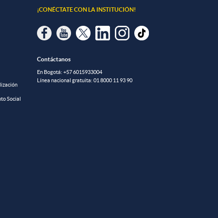
¡CONÉCTATE CON LA INSTITUCIÓN!
Contáctanos
En Bogotá:
+57 6015933004
Línea nacional gratuita:
01 8000 11 93 90
lización
to Social