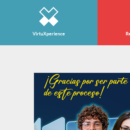
VirtuXperience
R