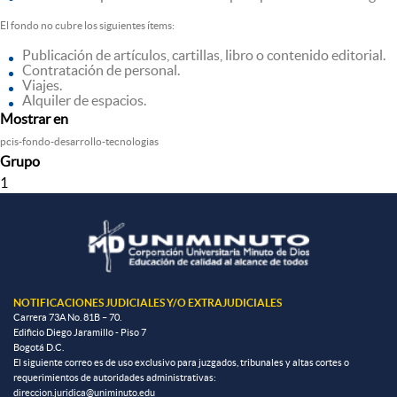
El fondo no cubre los siguientes ítems:
Publicación de artículos, cartillas, libro o contenido editorial.
Contratación de personal.
Viajes.
Alquiler de espacios.
Mostrar en
pcis-fondo-desarrollo-tecnologias
Grupo
1
NOTIFICACIONES JUDICIALES Y/O EXTRAJUDICIALES
Carrera 73A No. 81B – 70.
Edificio Diego Jaramillo - Piso 7
Bogotá D.C.
El siguiente correo es de uso exclusivo para juzgados, tribunales y altas cortes o
requerimientos de autoridades administrativas:
direccion.juridica@uniminuto.edu