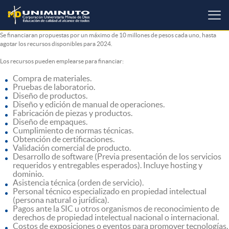
Pasar
al
contenido
principal
Se financiaran propuestas por un máximo de 10 millones de pesos cada uno, hasta
agotar los recursos disponibles para 2024.
Los recursos pueden emplearse para financiar:
Compra de materiales.
Pruebas de laboratorio.
Diseño de productos.
Diseño y edición de manual de operaciones.
Fabricación de piezas y productos.
Diseño de empaques.
Cumplimiento de normas técnicas.
Obtención de certificaciones.
Validación comercial de producto.
Desarrollo de software (Previa presentación de los servicios
requeridos y entregables esperados). Incluye hosting y
dominio.
Asistencia técnica (orden de servicio).
Personal técnico especializado en propiedad intelectual
(persona natural o jurídica).
Pagos ante la SIC u otros organismos de reconocimiento de
derechos de propiedad intelectual nacional o internacional.
Costos de exposiciones o eventos para promover tecnologías.