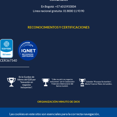
En Bogotá:
+57 6015933004
Línea nacional gratuita:
01 8000 11 93 90
RECONOCIMIENTOS Y CERTIFICACIONES
-CER367540
ORGANIZACIÓN MINUTO DE DIOS
Las cookies en este sitio son esenciales para la correcta navegación,